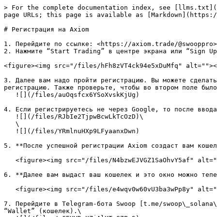
> For the complete documentation index, see [llms.txt](
page URLs; this page is available as [Markdown](https:/
# Регистрация на Axiom

1. Перейдите по ссылке: <https://axiom.trade/@swooppro>

2. Нажмите “Start Trading” в центре экрана или “Sign Up
<figure><img src="/files/hFh8zVT4ck94e5xDuMfq" alt=""><
3. Далее вам надо пройти регистрацию. Вы можете сделать
регистрацию. Также проверьте, чтобы во втором поле было
   ![](/files/auOqsfcx6YSoXvskKjUg)

4. Если регистрируетесь не через Google, то после ввода
   ![](/files/RJbIe2TjpwBcwLkTcOzD)\

   \

   ![](/files/YRmlnuHXp9LFyaanxDwn)

5. **После успешной регистрации Axiom создаст вам кошел
   <figure><img src="/files/N4bzwEJVGZ1SaOhvY5af" alt=""><figcaption></figcaption></figure>

6. **Далее вам выдаст ваш кошелек и это окно можно тепе
   <figure><img src="/files/e4wqv0w60vU3ba3wPp8y" alt=""><figcaption></figcaption></figure>

7. Перейдите в Telegram-бота Swoop [t.me/swoop\_solana\
“Wallet” (кошелек).\
