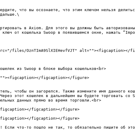
ердите, что вы осознаете, что этим ключом нельзя делитьс
дальше.\

ртировать в Axiom. Для этого вы должны быть авторизованы
 ключ от кошелька Swoop в появившемся окне, нажать “Impo
rc="/files/OznTImA9SlXIEHevfVJT" alt=""><figcaption></fi
ошелек из Swoop в блоке выбора кошельков<br>

тель, чтобы он загорелся. Также измените имя данного кош
Через этот кошелек в дальнейшем вы будете торговать со S
ельных данных прямо во время торговли.<br>

figcaption></figcaption></figure>

figcaption></figcaption></figure>

! Если что-то пошло не так, то обязательно пишите об это