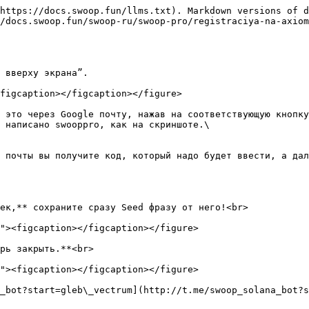
https://docs.swoop.fun/llms.txt). Markdown versions of d
/docs.swoop.fun/swoop-ru/swoop-pro/registraciya-na-axiom
 вверху экрана”.

figcaption></figcaption></figure>

 это через Google почту, нажав на соответствующую кнопку
 написано swooppro, как на скриншоте.\

 почты вы получите код, который надо будет ввести, а дал
ек,** сохраните сразу Seed фразу от него!<br>

рь закрыть.**<br>

_bot?start=gleb\_vectrum](http://t.me/swoop_solana_bot?s