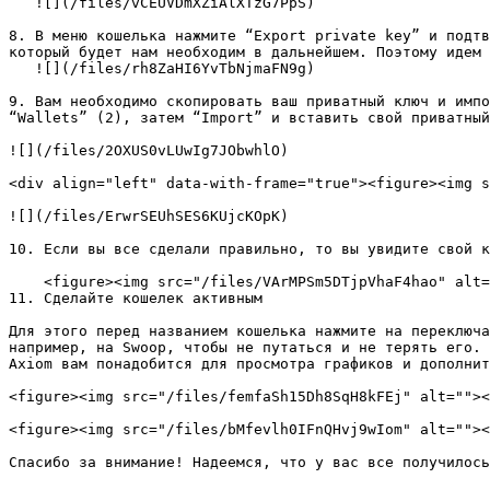
   ![](/files/vCEUVDmXZiAlXTzG7PpS)

8. В меню кошелька нажмите “Export private key” и подтв
который будет нам необходим в дальнейшем. Поэтому идем 
   ![](/files/rh8ZaHI6YvTbNjmaFN9g)

9. Вам необходимо скопировать ваш приватный ключ и импо
“Wallets” (2), затем “Import” и вставить свой приватный
![](/files/2OXUS0vLUwIg7JObwhlO)

<div align="left" data-with-frame="true"><figure><img s
![](/files/ErwrSEUhSES6KUjcKOpK)

10. Если вы все сделали правильно, то вы увидите свой к
    <figure><img src="/files/VArMPSm5DTjpVhaF4hao" alt=""><figcaption></figcaption></figure>

11. Сделайте кошелек активным

Для этого перед названием кошелька нажмите на переключа
например, на Swoop, чтобы не путаться и не терять его. 
Axiom вам понадобится для просмотра графиков и дополнит
<figure><img src="/files/femfaSh15Dh8SqH8kFEj" alt=""><
<figure><img src="/files/bMfevlh0IFnQHvj9wIom" alt=""><
Спасибо за внимание! Надеемся, что у вас все получилось