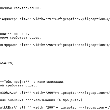
ночной капитализации.

iAQ80xYp" alt="" width="297"><figcaption></figcaption></
офит** по цене.

ором сработает ордер.

DFMgquQe" alt="" width="296"><figcaption></figcaption></
%&#x20;

**Тейк-профит** по капитализации.

ой сработает ордер.

m3QhzAzu" alt="" width="299"><figcaption></figcaption></
ные значения проскальзывания (в процентах).

wlkREcrA" alt="" width="299"><figcaption></figcaption></