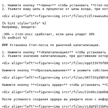
1. Нажмите кнопку **«Цена»** чтобы установить **Стоп-ло
2. Укажите вашу цель в процентах от цены входа, при кот
<div align="left"><figure><img src="/files/CzZlreweuu6x
{% hint style="info" %}

Например, введите:

-30% → Стоп-лосс сработает, если цена упадет 30%

{% endhint %}

### Установка Стоп-лосса по рыночной капитализации.

1. Нажмите кнопку **«Капитализация»** чтобы установить 
2. Укажите значение капитализации, при достижении котор
<div align="left"><figure><img src="/files/xpptZ3V7Gf89
Нажмите кнопку **«Проскальзывание»** и укажите собствен
<div align="left"><figure><img src="/files/SR7l5Yq39Dt4
Нажмите кнопку **«Создать ордер»** чтобы установить **С
<div align="left"><figure><img src="/files/C2n4OciUp6kW
После успешного создания ордера вы увидите окно с инфор
<div align="left"><figure><img src="/files/cLdgFQlISbPy