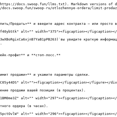
https://docs.swoop.fun/llms.txt). Markdown versions of d
/docs.swoop.fun/swoop-ru/otlozhennye-ordera/limit-prodaz
пить/Продать»** и введите адрес контракта — или просто в
f40ybStk" alt="" width="375"><figcaption></figcaption></
3wXBoRgixCa6xjnB7YaB1pPB263)`вы увидите краткую информац
.

ейк-профит** и **стоп-лосс.**

имит продажи»** и укажите параметры сделки.

C05y44DS" alt=""><figcaption></figcaption></figure></div
ение продажи вашей позиции (в процентах).

1BM0me3Z" alt="" width="297"><figcaption></figcaption></
тного ордера (в часах).

5pctOvlW" alt="" width="296"><figcaption></figcaption></