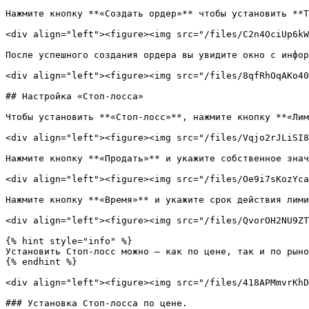
Нажмите кнопку **«Создать ордер»** чтобы установить **Т
<div align="left"><figure><img src="/files/C2n4OciUp6kW
После успешного создания ордера вы увидите окно с инфор
<div align="left"><figure><img src="/files/8qfRhOqAKo40
## Настройка «Стоп-лосса»

Чтобы установить **«Стоп-лосс»**, нажмите кнопку **«Лим
<div align="left"><figure><img src="/files/Vqjo2rJLiSI8
Нажмите кнопку **«Продать»** и укажите собственное знач
<div align="left"><figure><img src="/files/Oe9i7sKozYca
Нажмите кнопку **«Время»** и укажите срок действия лими
<div align="left"><figure><img src="/files/QvorOH2NU9ZT
{% hint style="info" %}

Установить Стоп-лосс можно — как по цене, так и по рыно
{% endhint %}

<div align="left"><figure><img src="/files/418APMmvrKhD
### Установка Стоп-лосса по цене.
