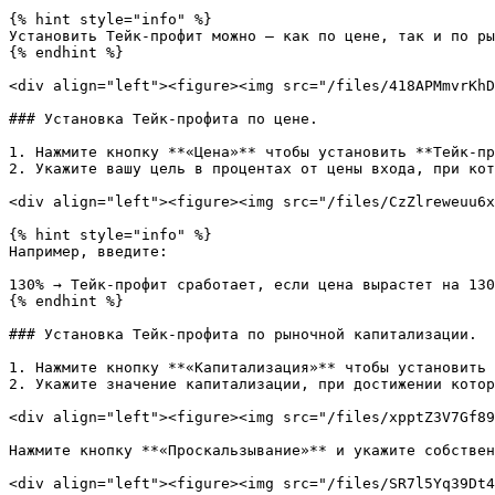
{% hint style="info" %}

Установить Тейк-профит можно — как по цене, так и по ры
{% endhint %}

<div align="left"><figure><img src="/files/418APMmvrKhD
### Установка Тейк-профита по цене.

1. Нажмите кнопку **«Цена»** чтобы установить **Тейк-пр
2. Укажите вашу цель в процентах от цены входа, при кот
<div align="left"><figure><img src="/files/CzZlreweuu6x
{% hint style="info" %}

Например, введите:

130% → Тейк-профит сработает, если цена вырастет на 130
{% endhint %}

### Установка Тейк-профита по рыночной капитализации.

1. Нажмите кнопку **«Капитализация»** чтобы установить 
2. Укажите значение капитализации, при достижении котор
<div align="left"><figure><img src="/files/xpptZ3V7Gf89
Нажмите кнопку **«Проскальзывание»** и укажите собствен
<div align="left"><figure><img src="/files/SR7l5Yq39Dt4