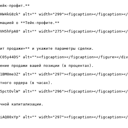
ейк-профит.**

HW4kG8zk" alt="" width="299"><figcaption></figcaption></
мацией о **Тейк-профите.**

VH5hFpA8" alt="" width="275"><figcaption></figcaption></
ит продажи»** и укажите параметры сделки.

C05y44DS" alt=""><figcaption></figcaption></figure></div
ение продажи вашей позиции (в процентах).

1BM0me3Z" alt="" width="297"><figcaption></figcaption></
тного ордера (в часах).

5pctOvlW" alt="" width="296"><figcaption></figcaption></
чной капитализации.

iAQ80xYp" alt="" width="297"><figcaption></figcaption></