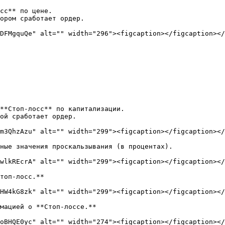
сс** по цене.

ором сработает ордер.

DFMgquQe" alt="" width="296"><figcaption></figcaption></
**Стоп-лосс** по капитализации.

ой сработает ордер.

m3QhzAzu" alt="" width="299"><figcaption></figcaption></
ные значения проскальзывания (в процентах).

wlkREcrA" alt="" width="299"><figcaption></figcaption></
топ-лосс.**

HW4kG8zk" alt="" width="299"><figcaption></figcaption></
мацией о **Стоп-лоссе.**

oBHQE0yc" alt="" width="274"><figcaption></figcaption></