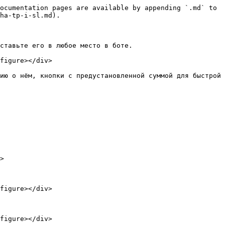
ocumentation pages are available by appending `.md` to 
ha-tp-i-sl.md).

ставьте его в любое место в боте.

figure></div>

ию о нём, кнопки с предустановленной суммой для быстрой 
>

figure></div>

figure></div>
