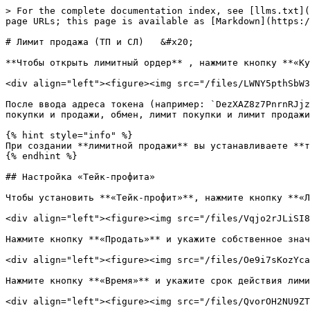
> For the complete documentation index, see [llms.txt](
page URLs; this page is available as [Markdown](https:/
# Лимит продажа (ТП и СЛ)   &#x20;

**Чтобы открыть лимитный ордер** , нажмите кнопку **«Ку
<div align="left"><figure><img src="/files/LWNY5pthSbW3
После ввода адреса токена (например: `DezXAZ8z7PnrnRJjz
покупки и продажи, обмен, лимит покупки и лимит продажи
{% hint style="info" %}

При создании **лимитной продажи** вы устанавливаете **т
{% endhint %}

## Настройка «Тейк-профита»

Чтобы установить **«Тейк-профит»**, нажмите кнопку **«Л
<div align="left"><figure><img src="/files/Vqjo2rJLiSI8
Нажмите кнопку **«Продать»** и укажите собственное знач
<div align="left"><figure><img src="/files/Oe9i7sKozYca
Нажмите кнопку **«Время»** и укажите срок действия лими
<div align="left"><figure><img src="/files/QvorOH2NU9ZT